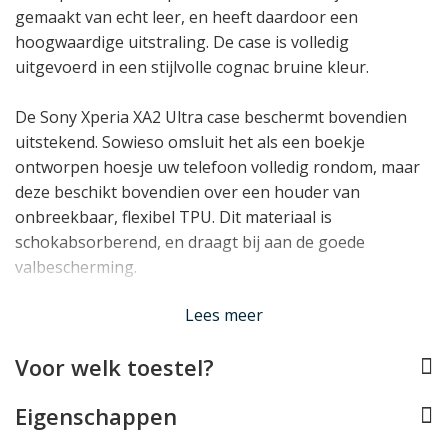
gemaakt van echt leer, en heeft daardoor een
hoogwaardige uitstraling. De case is volledig
uitgevoerd in een stijlvolle cognac bruine kleur.
De Sony Xperia XA2 Ultra case beschermt bovendien
uitstekend. Sowieso omsluit het als een boekje
ontworpen hoesje uw telefoon volledig rondom, maar
deze beschikt bovendien over een houder van
onbreekbaar, flexibel TPU. Dit materiaal is
schokabsorberend, en draagt bij aan de goede
valbescherming.
Lees meer
Ook op het gebied van functionaliteit steld dit Sony
Xperia XA2 Ultra hoesje niet teleur. Alle toetsen,
Voor welk toestel?
aansluitingen en de camera blijven sowieso vrij en
normaal te gebruiken, en daarbij profiteert u van
Eigenschappen
maarliefst
5 vakjes voor pasjes
en briefgeld en een
handig
standaardje
om de telefoon mee rechtop te