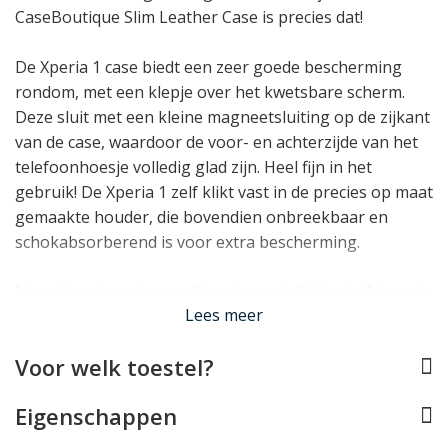
CaseBoutique Slim Leather Case is precies dat!
De Xperia 1 case biedt een zeer goede bescherming
rondom, met een klepje over het kwetsbare scherm.
Deze sluit met een kleine magneetsluiting op de zijkant
van de case, waardoor de voor- en achterzijde van het
telefoonhoesje volledig glad zijn. Heel fijn in het
gebruik! De Xperia 1 zelf klikt vast in de precies op maat
gemaakte houder, die bovendien onbreekbaar en
schokabsorberend is voor extra bescherming.
Naast bescherming profiteert u met dit Xperia 1 hoesje
Lees meer
ook van verschillende handige functionaliteiten. Zo
biedt de case 2 vakjes voor pasjes, en kan de case ook
Voor welk toestel?
als standaardje gebruikt worden om de Xperia 1 mee
rechtop te zetten.
Eigenschappen