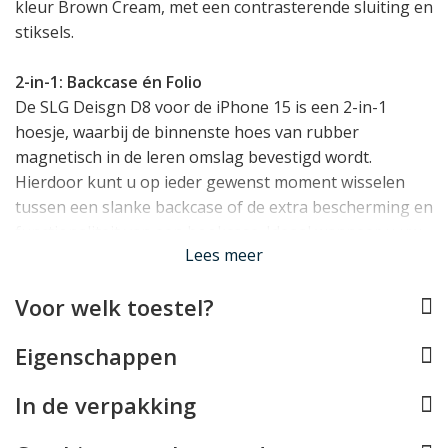
kleur Brown Cream, met een contrasterende sluiting en
stiksels.
2-in-1: Backcase én Folio
De SLG Deisgn D8 voor de iPhone 15 is een 2-in-1
hoesje, waarbij de binnenste hoes van rubber
magnetisch in de leren omslag bevestigd wordt.
Hierdoor kunt u op ieder gewenst moment wisselen
tussen een slanke backcase of de extra bescherming en
functionaliteit van een bookcase. Ideaal wanneer u uw
Lees meer
toestel bijvoorbeeld in een autohouder wilt plaatsen of
wilt bellen zonder dat de klep van het hoesje in de weg
Voor welk toestel?
zit.
Eigenschappen
MagSafe Compatible
Deze case voor de iPhone 15 is compatible met
In de verpakking
MagSafe. In de binnenste hoes zit een magnetische
ring die gebruikt kan worden om uw toestel te