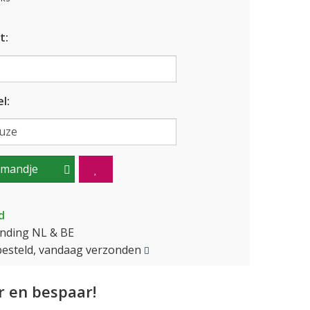
t:
l:
lmandje
d
ending NL & BE
besteld, vandaag verzonden
 en bespaar!