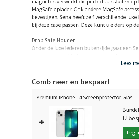
magneten verwerkt die perfect aansluiten op 
MagSafe oplader. Ook andere MagSafe access
bevestigen. Sena heeft zelf verschillende luxe
bij deze case passen. Deze kunt u elders op d
Drop Safe Houder
Onder de luxe lederen buitenzijde gaat een Se
op maat gemaakte houder is gemaakt van on
Lees m
en heeft tientallen kleine luchtkamers in de r
voor een uitstekende schokabsorbering zodat 
bereikt. Bovendien zorgt dit materiaal voor 
Combineer en bespaar!
én de camera.
Premium iPhone 14 Screenprotector Glas
Past uw iPhone 14 perfect
Bundelp
Het spreekt voor zich dat de Sena Varano cas
houdt met alle functionaliteit. Alle toetsen, d
U bes
te gebruiken. De case is daarnaast ook compa
Leg i
Lees mi