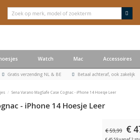
Zoeken
hoesjes
Watch
Mac
Accessoires
Gratis verzending NL & BE
Betaal achteraf, ook zakelijk
jes
Sena Varano MagSafe Case Cognac - iPhone 14 Hoesje Leer
gnac - iPhone 14 Hoesje Leer
€ 4
€ 59,99
€ 45,59 vanaf 2 st