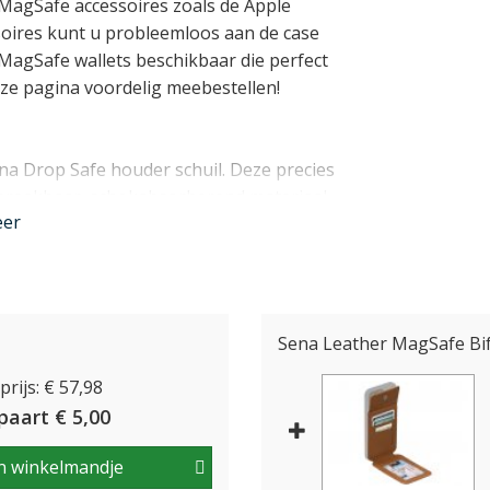
MagSafe accessoires zoals de Apple
oires kunt u probleemloos aan de case
 MagSafe wallets beschikbaar die perfect
eze pagina voordelig meebestellen!
na Drop Safe houder schuil. Deze precies
breekbaar, schokabsorberend materiaal
eer
and. Bij een val zorgen deze luchtkamers
de schadelijke energie uw toestel niet
een klein opstaand randje rond uw scherm
Sena Leather MagSafe Bif
rijs: € 57,98
e uw iPhone 14 perfect past en rekening
e Lightning connector en camera's blijven
paart € 5,00
tible met
draadloos opladen
en MagSafe.
n winkelmandje
nder