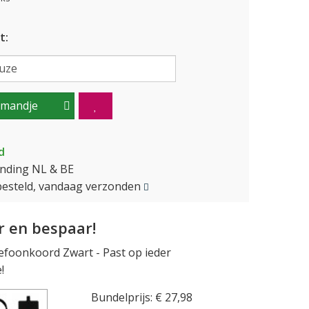
t:
lmandje
d
ending NL & BE
besteld, vandaag verzonden
 en bespaar!
efoonkoord Zwart - Past op ieder
!
Bundelprijs: € 27,98