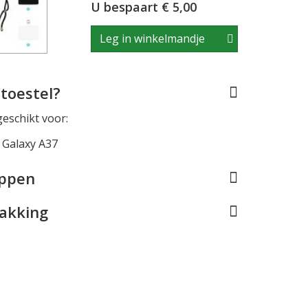
U bespaart € 5,00
Leg in winkelmandje
toestel?
geschikt voor:
Galaxy A37
appen
pakking