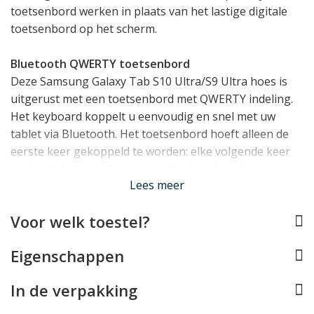
toetsenbord werken in plaats van het lastige digitale
toetsenbord op het scherm.
Bluetooth QWERTY toetsenbord
Deze Samsung Galaxy Tab S10 Ultra/S9 Ultra hoes is
uitgerust met een toetsenbord met QWERTY indeling.
Het keyboard koppelt u eenvoudig en snel met uw
tablet via Bluetooth. Het toetsenbord hoeft alleen de
eerste keer gekoppeld te worden: elke volgende keer
verloopt de koppeling automatisch zodra u het
Lees meer
toetsenbord aan zet. Het toetsenbord beschikt over
een eigen accu welke u via de meegeleverde kabel kunt
Voor welk toestel?
opladen. Dit hoeft in praktijk slechts ééns in de 1-2
maanden, afhankelijk van uw gebruik.
Eigenschappen
Flexibel met Uitneembaar Toetsenbord
In de verpakking
Doordat deze keyboard case over een uitneembaar
toetsenbord beschikt, behoudt u altijd optimale