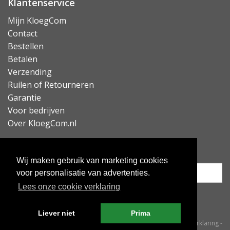
Klantenservice
Mijn KloegCom
Contact
Bestellen
Betalen
Verzending
Ruilen of Retourneren
Garantie
Voor bedrijven
Over KloegCom.nl
Nieuwsbrief ontvangen?
Wij maken gebruik van marketing cookies
voor personalisatie van advertenties.
Lees onze cookie verklaring
Inschrijven
Liever niet
Prima
© KloegCom 2008 - 2026 -
Algemene voorwaarden
-
Cookieverklaring
-