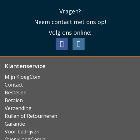
veel energie kost om de protector door directe impact
te laten breken. Dat betekent dan weer dat de
Vragen?
protector heel veel schadelijke energie absorbeert bij
Neem contact met ons op!
directe impact, en zo het onderliggende scherm van uw
Volg ons online:
Samsung Galaxy Tab hopelijk behoed voor kostbare
schade!
Lees minder
Klantenservice
Mijn KloegCom
Contact
Bestellen
Betalen
Verzending
Ruilen of Retourneren
Garantie
Voor bedrijven
Over KloegCom.nl