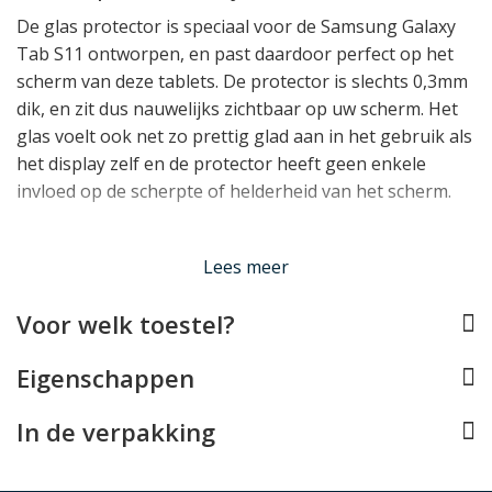
De glas protector is speciaal voor de Samsung Galaxy
Tab S11 ontworpen, en past daardoor perfect op het
scherm van deze tablets. De protector is slechts 0,3mm
dik, en zit dus nauwelijks zichtbaar op uw scherm. Het
glas voelt ook net zo prettig glad aan in het gebruik als
het display zelf en de protector heeft geen enkele
invloed op de scherpte of helderheid van het scherm.
Lees meer
Impactbestendig Glas
Ondertussen kan de Samsung Galaxy S11 screen
Voor welk toestel?
protector dankzij de zeer hoge hardheid (voor de
kenners: 9H) een uitstekende protectie bieden. Het
Eigenschappen
betekent concreet dat het glas zo hard is, dat de
meeste materialen geen krassen op het glas kunnen
In de verpakking
veroorzaken. Bovendien zorgt de oppervlaktespanning
die deze hardheid met zich meebrengt ervoor dat het