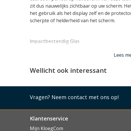
zit dus nauwelijks zichtbaar op uw scherm. Het
het gebruik als het display zelf en de protect
scherpte of helderheid van het scherm.
Impactbestendig Glas
Ondertussen kan de Samsung Galaxy Tab S10 F
Lees m
hoge hardheid (voor de kenners: 9H) een uits
concreet dat het glas zo hard is, dat de mees
Wellicht ook interessant
kunnen veroorzaken. Bovendien zorgt de opp
zich meebrengt ervoor dat het veel energie ko
te laten breken. Dat betekent dan weer dat de 
absorbeert bij directe impact, en zo het ond
Vragen?
Neem contact met ons op!
Tab hopelijk behoed voor kostbare schade!
Lees mi
Klantenservice
Mijn KloegCom