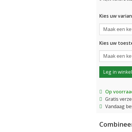
Kies uw varian
Kies uw toeste
Leg in winke
Op voorraa
Gratis verz
Vandaag bes
Combineer