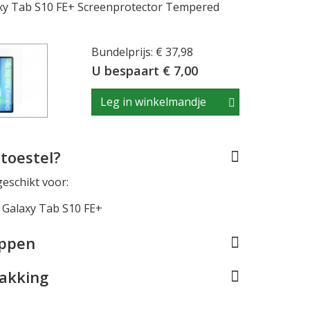
y Tab S10 FE+ Screenprotector Tempered
Bundelprijs: € 37,98
U bespaart € 7,00
Leg in winkelmandje
toestel?
geschikt voor:
Galaxy Tab S10 FE+
appen
pakking