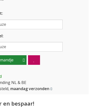
t:
l:
lmandje
d
ending NL & BE
teld,
maandag verzonden
 en bespaar!