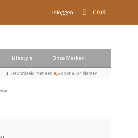
Inloggen
€ 0,00
Lifestyle
Onze Merken
Beoordeeld met een
9,5
door 8304 klanten
dvat
uks