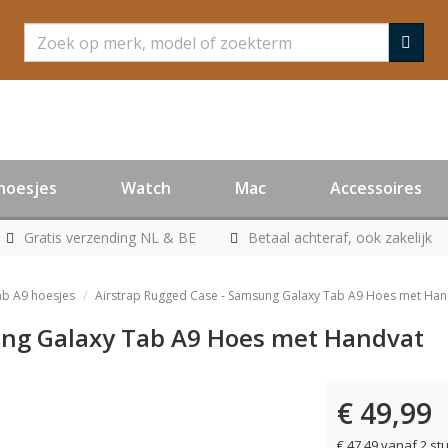
Zoeken
hoesjes
Watch
Mac
Accessoires
Gratis verzending NL & BE
Betaal achteraf, ook zakelijk
b A9 hoesjes
Airstrap Rugged Case - Samsung Galaxy Tab A9 Hoes met Han
ung Galaxy Tab A9 Hoes met Handvat
€ 49,99
€ 47,49 vanaf 2 st