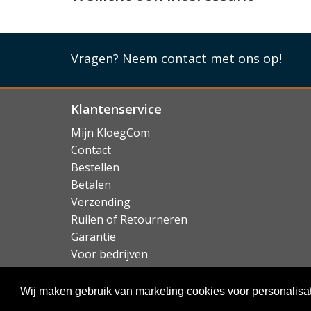
Samsung Galaxy Tab A9 hoes uitermate geschik
op de bouw, taxaties, inzet bij straatverkoop, 
in het onderwijs, retail, horeca of hospitalit
Vragen?
Neem contact met ons op!
ervoor dat de tablet geen schade op kan lopen
worden in de meest uiteenlopende situaties.
Lees mi
Klantenservice
Mijn KloegCom
Contact
Bestellen
Betalen
Verzending
Ruilen of Retourneren
Garantie
Voor bedrijven
Over KloegCom.nl
Wij maken gebruik van marketing cookies voor personalisat