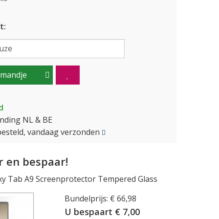
t:
lmandje
d
ending NL & BE
besteld, vandaag verzonden
 en bespaar!
y Tab A9 Screenprotector Tempered Glass
Bundelprijs: € 66,98
U bespaart € 7,00