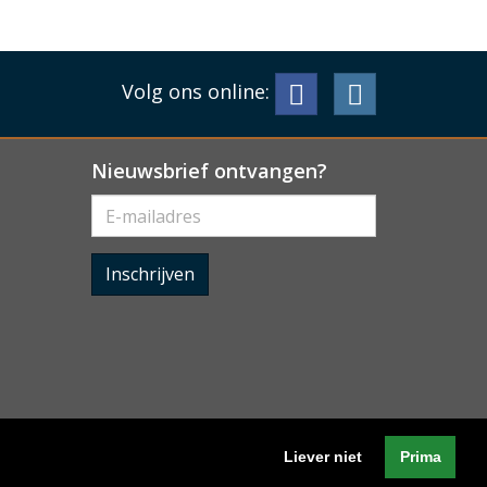
Volg ons online:
Nieuwsbrief ontvangen?
Inschrijven
Liever niet
Prima
Algemene voorwaarden
-
Cookieverklaring
-
Privacyverklaring