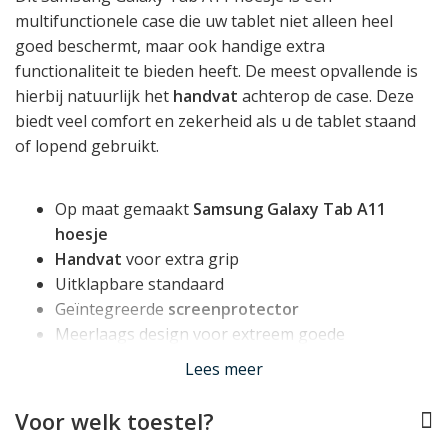
multifunctionele case die uw tablet niet alleen heel
goed beschermt, maar ook handige extra
functionaliteit te bieden heeft. De meest opvallende is
hierbij natuurlijk het
handvat
achterop de case. Deze
biedt veel comfort en zekerheid als u de tablet staand
of lopend gebruikt.
Op maat gemaakt
Samsung Galaxy Tab A11
hoesje
Handvat
voor extra grip
Uitklapbare standaard
Geïntegreerde
screenprotector
Meerlaags design voor extreem goede
bescherming
Lees meer
Toegang tot toetsen, aansluitingen en camera
Klepjes om vocht en stof buiten te houden
Voor welk toestel?
Inclusief
schouderband