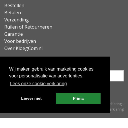
Bestellen
Betalen
Verzending
Ruilen of Retourneren
Garantie
Voor bedrijven
Over KloegCom.nl
Nieuwsbrief ontvangen?
Wij maken gebruik van marketing cookies
voor personalisatie van advertenties.
Lees onze cookie verklaring
Inschrijven
Liever niet
Prima
© KloegCom 2008 - 2026 -
Algemene voorwaarden
-
Cookieverklaring
-
Privacyverklaring