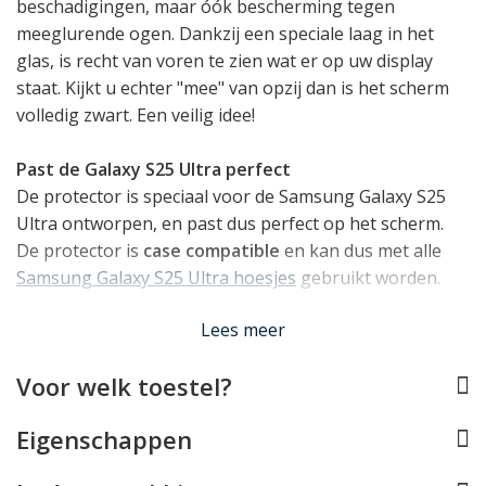
beschadigingen, maar óók bescherming tegen
meeglurende ogen. Dankzij een speciale laag in het
glas, is recht van voren te zien wat er op uw display
staat. Kijkt u echter "mee" van opzij dan is het scherm
volledig zwart. Een veilig idee!
Past de Galaxy S25 Ultra perfect
De protector is speciaal voor de Samsung Galaxy S25
Ultra ontworpen, en past dus perfect op het scherm.
De protector is
case compatible
en kan dus met alle
Samsung Galaxy S25 Ultra hoesjes
gebruikt worden.
Lees meer
Gehard glas
Deze glasprotector is gemaakt van gehard glas met
Voor welk toestel?
een oppervlaktespanning van 9H. Nu zegt ons dat
getal ook niet zoveel, maar het betekent gewoonweg
Eigenschappen
dat het glas een zeer harde bovenlaag heeft waardoor
deze kraswerend is en bij directe impact op het scherm