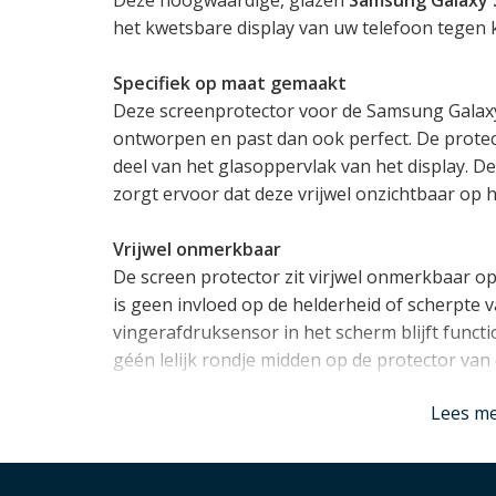
het kwetsbare display van uw telefoon tegen
Specifiek op maat gemaakt
Deze screenprotector voor de Samsung Galaxy S
ontworpen en past dan ook perfect. De protec
deel van het glasoppervlak van het display. D
zorgt ervoor dat deze vrijwel onzichtbaar op h
Vrijwel onmerkbaar
De screen protector zit virjwel onmerkbaar op 
is geen invloed op de helderheid of scherpte v
vingerafdruksensor in het scherm blijft funct
géén lelijk rondje midden op de protector van
Lees m
Compatible met hoesjes
De protector is case compatible, zodat hij pr
Samsung Galaxy S23 Ultra hoesje gebruikt ka