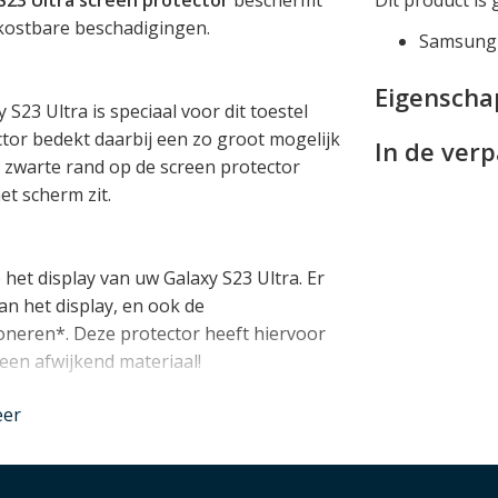
 kostbare beschadigingen.
Samsung 
Eigensch
23 Ultra is speciaal voor dit toestel
tor bedekt daarbij een zo groot mogelijk
In de ver
e zwarte rand op de screen protector
et scherm zit.
het display van uw Galaxy S23 Ultra. Er
an het display, en ook de
ioneren*. Deze protector heeft hiervoor
 een afwijkend materiaal!
eer
obleemloos in combinatie met een
n worden.