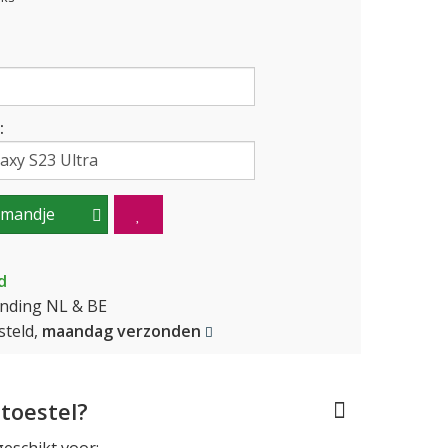
:
lmandje
d
ending NL & BE
teld,
maandag verzonden
toestel?
geschikt voor: