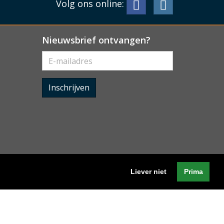
Volg ons online:
Nieuwsbrief ontvangen?
Inschrijven
Liever niet
Prima
Algemene voorwaarden
-
Cookieverklaring
-
Privacyverklaring