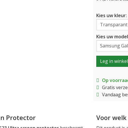
Kies uw kleur:
Kies uw model
Leg in winke
Op voorraa
Gratis verz
Vandaag bes
n Protector
Voor welk 
23 Ultra screen protector
beschermt
Dit product is 