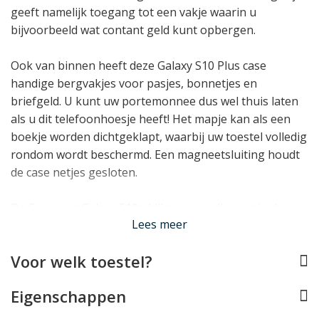
geeft namelijk toegang tot een vakje waarin u
bijvoorbeeld wat contant geld kunt opbergen.
Ook van binnen heeft deze Galaxy S10 Plus case
handige bergvakjes voor pasjes, bonnetjes en
briefgeld. U kunt uw portemonnee dus wel thuis laten
als u dit telefoonhoesje heeft! Het mapje kan als een
boekje worden dichtgeklapt, waarbij uw toestel volledig
rondom wordt beschermd. Een magneetsluiting houdt
de case netjes gesloten.
De Samsung Galaxy S10+ klikt eenvoudig vast in de
Lees meer
precies op maat gemaakte houder in de case. Daarbij is
rekening gehouden met alle toetsen, aansluitingen en
Voor welk toestel?
de camera zodat uw smartphone volledig functioneel
blijft. De houder zelf is gemaakt van onbreekbaar TPU,
Eigenschappen
wat bijdraagt aan de uitstekende bescherming die dit
Galaxy S10+ hoesje uw telefoon biedt.