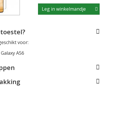
Leg in winkelmandje
toestel?
geschikt voor:
Galaxy A56
appen
pakking