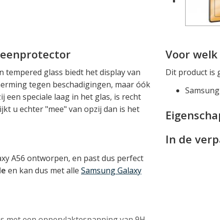
reenprotector
Voor welk 
 tempered glass biedt het display van
Dit product is 
cherming tegen beschadigingen, maar óók
Samsung 
en speciale laag in het glas, is recht
ijkt u echter "mee" van opzij dan is het
Eigensch
In de ver
axy A56 ontworpen, en past dus perfect
le
en kan dus met alle
Samsung Galaxy
as met een oppervlaktespanning van 9H.