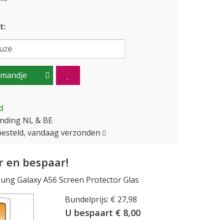
t:
lmandje
d
ending NL & BE
besteld, vandaag verzonden
 en bespaar!
ng Galaxy A56 Screen Protector Glas
Bundelprijs: € 27,98
U bespaart € 8,00