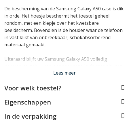
De bescherming van de Samsung Galaxy A50 case is dik
in orde. Het hoesje beschermt het toestel geheel
rondom, met een klepje over het kwetsbare
beeldscherm. Bovendien is de houder waar de telefoon
in vast klikt van onbreekbaar, schokabsorberend
materiaal gemaakt.
Uiteraard blijft uw Samsung Galaxy A50 volledig
normaal te gebruiken wanneer deze in de case zit: met
Lees meer
alle toetsen, aansluitingen en de camera is rekening
gehouden. Bovendien profiteert u van 4 opberg vakjes:
Voor welk toestel?
3 voor pasjes en 1 voor briefgeld en bonnetjes. Tot slot
ontbreekt ook een standaardje niet om de telefoon
Eigenschappen
mee rechtop te zetten.
In de verpakking
Lees minder