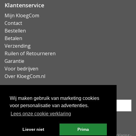
Klantenservice
Mijn KloegCom
Contact
Bestellen
Betalen
Verzending
Ruilen of Retourneren
Garantie
Voor bedrijven
Over KloegCom.nl
Nieuwsbrief ontvangen?
Wij maken gebruik van marketing cookies
voor personalisatie van advertenties.
Lees onze cookie verklaring
Inschrijven
Liever niet
Prima
© KloegCom 2008 - 2026 -
Algemene voorwaarden
-
Cookieverklaring
-