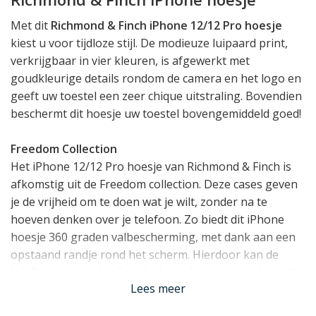
Met dit
Richmond & Finch iPhone 12/12 Pro hoesje
kiest u voor tijdloze stijl. De modieuze luipaard print,
verkrijgbaar in vier kleuren, is afgewerkt met
goudkleurige details rondom de camera en het logo en
geeft uw toestel een zeer chique uitstraling. Bovendien
beschermt dit hoesje uw toestel bovengemiddeld goed!
Freedom Collection
Het iPhone 12/12 Pro hoesje van Richmond & Finch is
afkomstig uit de Freedom collection. Deze cases geven
je de vrijheid om te doen wat je wilt, zonder na te
hoeven denken over je telefoon. Zo biedt dit iPhone
hoesje 360 graden valbescherming, met dank aan een
opstaand randje rond het scherm. Hierdoor kan de
telefoon nooit zó vallen dat het scherm geraakt wordt.
Lees meer
De iPhone 12/12 Pro case zelf is bovendien opgebouwd
uit twee lagen: de krasbestendige polycarbonaat