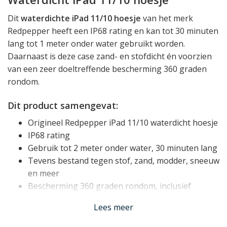
Dit
waterdichte iPad 11/10 hoesje
van het merk
Redpepper heeft een IP68 rating en kan tot 30 minuten
lang tot 1 meter onder water gebruikt worden.
Daarnaast is deze case zand- en stofdicht én voorzien
van een zeer doeltreffende bescherming 360 graden
rondom.
Dit product samengevat:
Origineel Redpepper iPad 11/10 waterdicht hoesje
IP68 rating
Gebruik tot 2 meter onder water, 30 minuten lang
Tevens bestand tegen stof, zand, modder, sneeuw
en meer
Bescherming 360 graden rondom, inclusief
camera en scherm
Lees meer
Meerlaags design voor doeltreffende
valbescherming