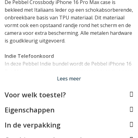
De Pebbel Crossbody iPhone 16 Pro Max case is
bekleed met Italiaans leder op een schokabsorberende,
onbreekbare basis van TPU materiaal. Dit materiaal
vormt ook een opstaand randje rond het scherm en de
camera voor extra bescherming. Alle metalen hardware
is goudkleurig uitgevoerd.
Indie Telefoonkoord
In deze Pebbel Indie bundel wordt de Pebbel iPhone 16
Pro Max case geleverd met het bijpassende Indie koord.
Lees meer
Het Indie koord is breder dan het leren koord en
gemaakt uit bewerkt canvas in combinatie met
Voor welk toestel?
afwerking in het kenmerkende Italiaanse Pebbel leer.
Dat dit niet zomaar een koord is, ziet u aan de uiteindes
Eigenschappen
waar de P van Pebbel trots in het leer is aangebracht.
Het koord is verstelbaar (80 tot 130cm) en heeft
In de verpakking
goudkleurige hardware.