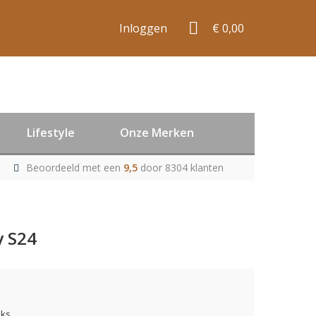
Inloggen
€ 0,00
Lifestyle
Onze Merken
Beoordeeld met een
9,5
door 8304 klanten
y S24
uks