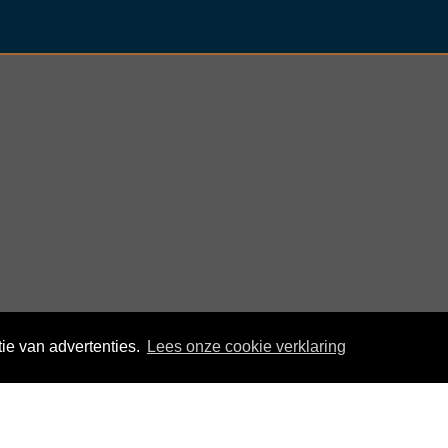
ISO 22196 gecertificeerd en JIS Z 2801
nder
ie van advertenties.
Lees onze cookie verklaring
© KloegCom 2008 - 2026 -