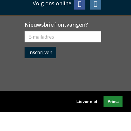
Volg ons online:
Nieuwsbrief ontvangen?
Inschrijven
Liever niet
Prima
Algemene voorwaarden
-
Cookieverklaring
-
Privacyverklaring