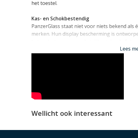
het toestel.
Kas- en Schokbestendig
PanzerGlass staat niet voor niets bekend als 
merken. Hun display bescherming is ontworp
tegen de gevaren van dagelijks gebruik. Scher
Lees m
een stenen vloer, een krassende sleutelbos te
probleem voor de kras- en schokbestendige l
screenprotectors worden opgebouwd.
Wide Fit en Case Compatible
De PanzerGlass protector is "Wide Fit" en bed
het glasoppervlak. Tegelijkertijd is er wel r
Samsung Galaxy S24 hoesje, die gewoon in co
Wellicht ook interessant
Anti Bacterieel
Bovendien heeft de PanzerGlass Samsung Gala
coating die vingerafdrukken op het scherm m