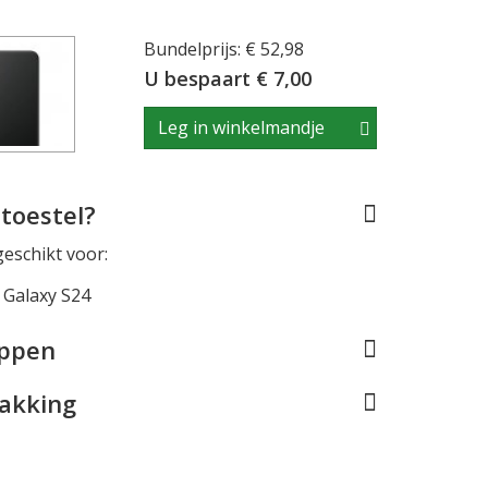
Bundelprijs: € 52,98
U bespaart € 7,00
Leg in winkelmandje
toestel?
geschikt voor:
Galaxy S24
appen
pakking