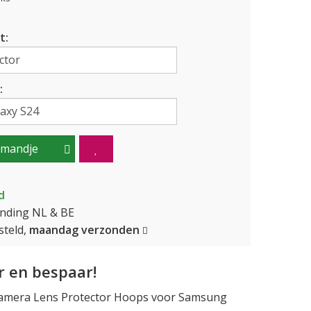
t:
:
lmandje
d
ending NL & BE
teld,
maandag verzonden
 en bespaar!
amera Lens Protector Hoops voor Samsung