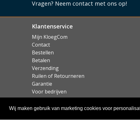
Vragen?
Neem contact met ons op!
99,99% van de bacterien op het scherm doodt (
goedgekeurd). Veilig én hygiënisch dus!
Lees mi
Klantenservice
Mijn KloegCom
Contact
Bestellen
Betalen
Verzending
Ruilen of Retourneren
Garantie
Voor bedrijven
Over KloegCom.nl
Wij maken gebruik van marketing cookies voor personalisat