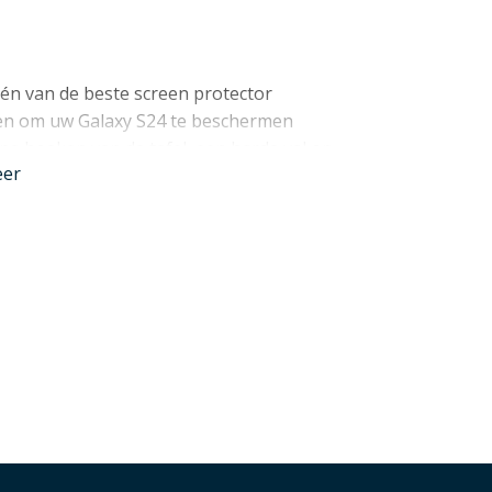
één van de beste screen protector
en om uw Galaxy S24 te beschermen
pe hoeken van de tafel, een harde val op
eer
gen het scherm: het is allemaal geen
agen waaruit de PanzerGlass
ekt dus een zo groot mogelijk deel van
ekening gehouden met het gebruik van een
mbinatie gebruikt kunnen worden.
xy S24 screen protector een speciale
erkbaar verminderd en bovendien tot