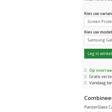
Kies uw varian
Kies uw model
Leg in winke
Op voorraa
Gratis verz
Vandaag bes
Combineer
PanzerGlass C