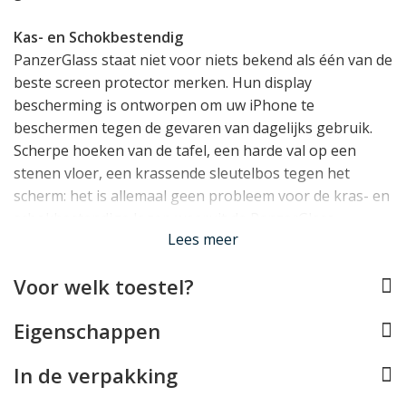
Kas- en Schokbestendig
PanzerGlass staat niet voor niets bekend als één van de
beste screen protector merken. Hun display
bescherming is ontworpen om uw iPhone te
beschermen tegen de gevaren van dagelijks gebruik.
Scherpe hoeken van de tafel, een harde val op een
stenen vloer, een krassende sleutelbos tegen het
scherm: het is allemaal geen probleem voor de kras- en
schokbestendige lagen waaruit de PanzerGlass
Lees meer
screenprotectors worden opgebouwd.
Voor welk toestel?
Eenvoudig plaatsen met EasyAligner
Het plaatsen van de PanzerGlass screenprotector op
Eigenschappen
uw iPhone 16 Pro Max is dankzij de meegeleverde
EasyAligner (gemaakt van 100% gerecycled plastic) écht
In de verpakking
heel eenvoudig. Eenmaal aangebracht zit de protector
eigenlijk onmerkbaar op het display: je ziet geen