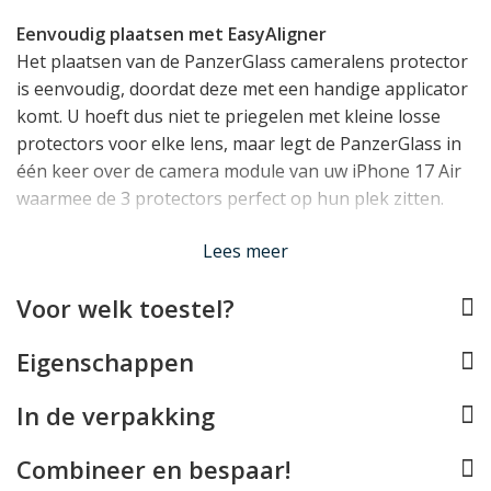
Eenvoudig plaatsen met EasyAligner
Het plaatsen van de PanzerGlass cameralens protector
is eenvoudig, doordat deze met een handige applicator
komt. U hoeft dus niet te priegelen met kleine losse
protectors voor elke lens, maar legt de PanzerGlass in
één keer over de camera module van uw iPhone 17 Air
waarmee de 3 protectors perfect op hun plek zitten.
Lees meer
Kas- en Schokbestendig
PanzerGlass staat niet voor niets bekend als één van de
Voor welk toestel?
beste screen protector merken. Alle kennis en ervaring
die zij door de jaren heen hebben opgedaan is
Eigenschappen
toegepast in deze camera lens protector. De protector
beschermt de kwetsbare glazen lenzen van uw toestel
In de verpakking
tegen de gevaren van dagelijks gebruik: krassen van
een sleutelbos, een val op een stenen ondergrond of
Combineer en bespaar!
stoten tegen scherpe hoeken.