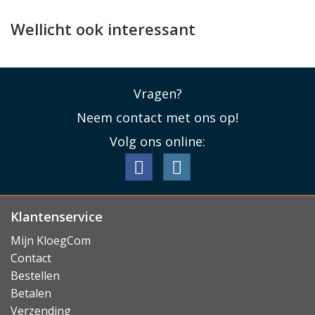
Geen invloed op
foto's
Wellicht ook interessant
U hoeft daarbij niet bang te zijn dat de PanzerGlass
PicturePerfect protector negatieve invloed heeft op uw
foto's. De protector beinvloed de helderheid van de
Vragen?
lenzen en de kwaliteit van de foto's niet.
Neem contact met ons op!
Lees minder
Volg ons online:
Klantenservice
Mijn KloegCom
Contact
Bestellen
Betalen
Verzending