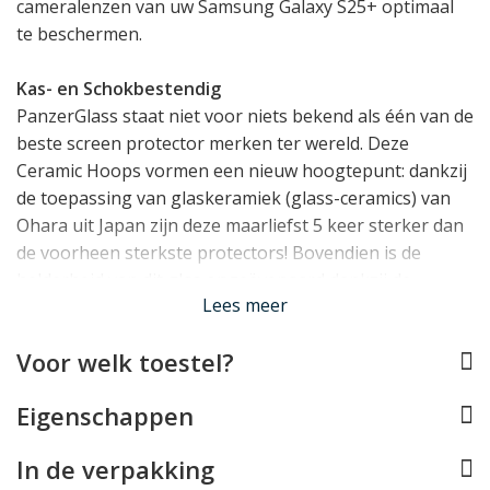
cameralenzen van uw Samsung Galaxy S25+ optimaal
te beschermen.
Kas- en Schokbestendig
PanzerGlass staat niet voor niets bekend als één van de
beste screen protector merken ter wereld. Deze
Ceramic Hoops vormen een nieuw hoogtepunt: dankzij
de toepassing van glaskeramiek (glass-ceramics) van
Ohara uit Japan zijn deze maarliefst 5 keer sterker dan
de voorheen sterkste protectors! Bovendien is de
helderheid van dit glas ongeëvenaard dankzij de
Lees meer
nanokristallisatie techniek van Ohara.
Voor welk toestel?
Eenvoudig plaatsen met EasyAligner
Het plaatsen van de PanzerGlass cameralens protector
Eigenschappen
is eenvoudig, doordat deze met een handige applicator
komt. U hoeft dus niet te priegelen met kleine losse
In de verpakking
protectors voor elke lens, maar legt de PanzerGlass in