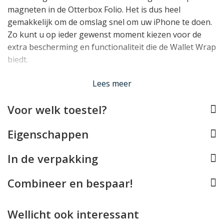
magneten in de Otterbox Folio. Het is dus heel
gemakkelijk om de omslag snel om uw iPhone te doen.
Zo kunt u op ieder gewenst moment kiezen voor de
extra bescherming en functionaliteit die de Wallet Wrap
biedt.
Lees meer
Wallet Wrap Functionaliteit
De Otterbox MagSafe Folio beschikt over drie vakjes
Voor welk toestel?
voor pasjes en een groter steekvak waarin gevouwen
briefgeld of bonnetjes een plek vinden. Een
Eigenschappen
magneetsluiting houdt de case netjes gesloten.
Lees minder
In de verpakking
Combineer en bespaar!
Wellicht ook interessant