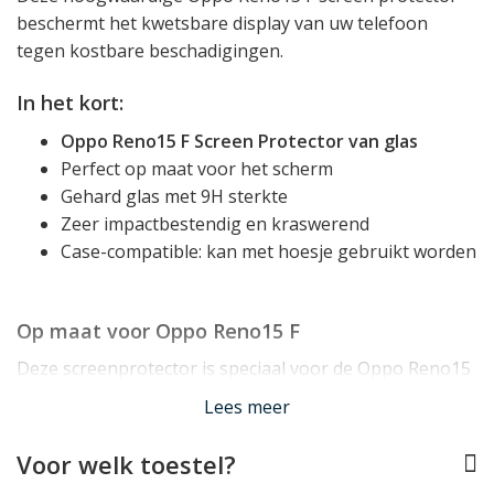
beschermt het kwetsbare display van uw telefoon
tegen kostbare beschadigingen.
In het kort:
Oppo Reno15 F Screen Protector van glas
Perfect op maat voor het scherm
Gehard glas met 9H sterkte
Zeer impactbestendig en kraswerend
Case-compatible: kan met hoesje gebruikt worden
Op maat voor Oppo Reno15 F
Deze screenprotector is speciaal voor de Oppo Reno15
F ontworpen en past dan ook perfect op het scherm.
Lees meer
De protector bedekt daarbij het volledige
glasoppervlak van het scherm.
Voor welk toestel?