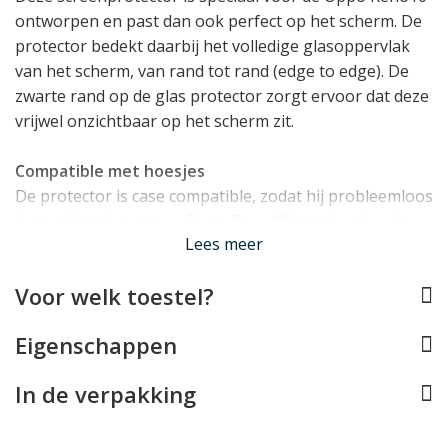
ontworpen en past dan ook perfect op het scherm. De
protector bedekt daarbij het volledige glasoppervlak
van het scherm, van rand tot rand (edge to edge). De
zwarte rand op de glas protector zorgt ervoor dat deze
vrijwel onzichtbaar op het scherm zit.
Compatible met hoesjes
De protector is case compatible, zodat hij probleemloos
in combinatie met een Oppo Reno10 hoesje gebruikt
Lees meer
kan worden.
Voor welk toestel?
Hoge hardheid van 9H
De Oppo Reno10 screenprotector is gemaakt van
Eigenschappen
tempered glass met een hardheid van 9H. Dit betekent
dat het geharde glas extreem krasbestendig is en in
In de verpakking
staat is veel schadelijke energie de absorberen bij
directe impact.