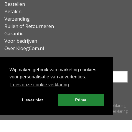
Bestellen
Betalen
Verzending
Ruilen of Retourneren
Garantie
Voor bedrijven
Over KloegCom.nl
Nieuwsbrief ontvangen?
Wij maken gebruik van marketing cookies
voor personalisatie van advertenties.
Lees onze cookie verklaring
Inschrijven
Liever niet
Prima
© KloegCom 2008 - 2026 -
Algemene voorwaarden
-
Cookieverklaring
-
Privacyverklaring