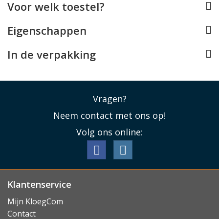
Voor welk toestel?
Hoge hardheid van 9H
De Oppo A98 5G screenprotector is gemaakt van
Eigenschappen
tempered glass met een hardheid van 9H. Dit betekent
dat het geharde glas extreem krasbestendig is en in
In de verpakking
staat is veel schadelijke energie de absorberen bij
directe impact.
Lees minder
Vragen?
Neem contact met ons op!
Volg ons online:
Klantenservice
Mijn KloegCom
Contact