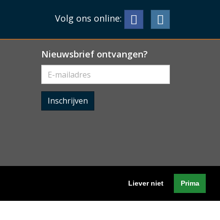
Volg ons online:
Nieuwsbrief ontvangen?
Inschrijven
Liever niet
Prima
Algemene voorwaarden
-
Cookieverklaring
-
Privacyverklaring