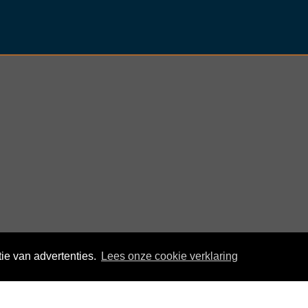
nder
ie van advertenties.
Lees onze cookie verklaring
© KloegCom 2008 - 2026 -