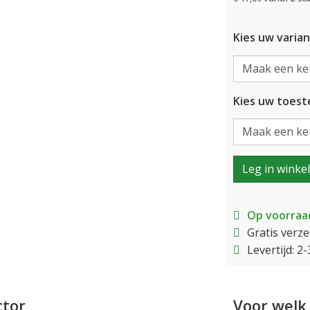
Kies uw varian
Kies uw toeste
Leg in winke
Op voorraa
Gratis verz
Levertijd: 
ctor
Voor welk 