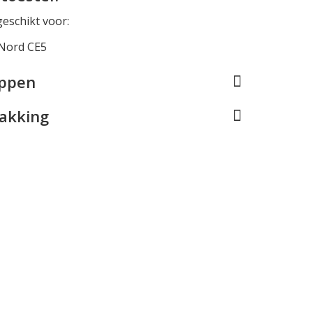
geschikt voor:
Nord CE5
appen
pakking