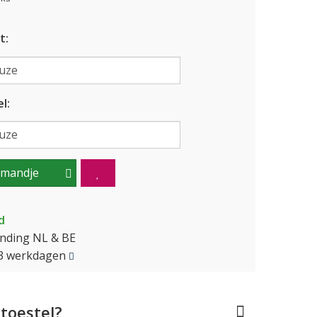
t:
l:
lmandje
d
ending NL & BE
2-3 werkdagen
toestel?