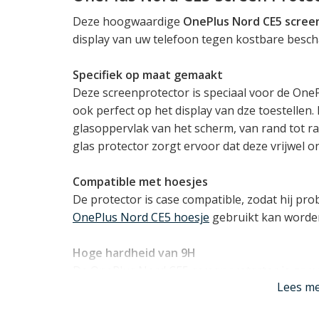
Deze hoogwaardige
OnePlus Nord CE5 scree
display van uw telefoon tegen kostbare besch
Specifiek op maat gemaakt
Deze screenprotector is speciaal voor de On
ook perfect op het display van dze toestellen.
glasoppervlak van het scherm, van rand tot ra
glas protector zorgt ervoor dat deze vrijwel o
Compatible met hoesjes
De protector is case compatible, zodat hij pr
OnePlus Nord CE5 hoesje
gebruikt kan worde
Hoge hardheid van 9H
De OnePlus Nord CE5 screenprotector is gem
Lees m
hardheid van 9H. Dit betekent dat het geharde
staat is veel schadelijke energie de absorberen