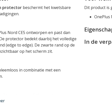
n protector
beschermt het kwetsbare
Dit product is 
adigingen.
OnePlus 
Eigensch
ePlus Nord CE5 ontworpen en past dan
 De protector bedekt daarbij het volledige
In de ver
nd (edge to edge). De zwarte rand op de
nzichtbaar op het scherm zit.
obleemloos in combinatie met een
n.
aakt van tempered glass met een
eer
 glas extreem krasbestendig is en in
 bij directe impact.