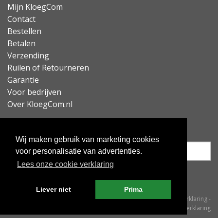
Mijn KloegCom
Contact
Bestellen
Betalen
Verzending
Ruilen of Retourneren
Garantie
Voor bedrijven
Over KloegCom.nl
Nieuwsbrief ontvangen?
Wij maken gebruik van marketing cookies
voor personalisatie van advertenties.
Lees onze cookie verklaring
Inschrijven
Liever niet
Prima
© KloegCom 2008 - 2026 -
Algemene voorwaarden
-
Cookieverklaring
-
Privacyverklaring