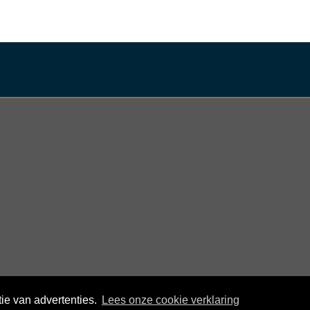
nder
ie van advertenties.
Lees onze cookie verklaring
© KloegCom 2008 - 2026 -