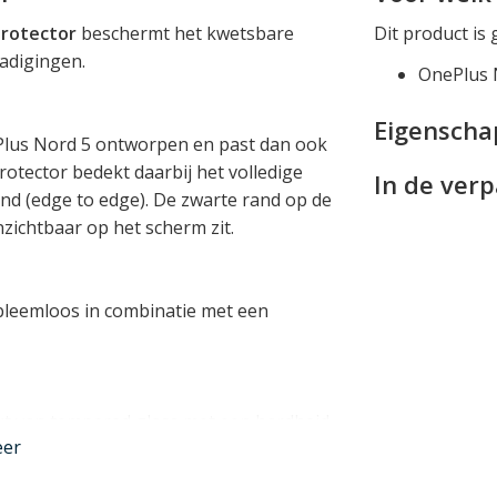
protector
beschermt het kwetsbare
Dit product is 
adigingen.
OnePlus 
Eigensch
ePlus Nord 5 ontworpen en past dan ook
protector bedekt daarbij het volledige
In de ver
nd (edge to edge). De zwarte rand op de
nzichtbaar op het scherm zit.
obleemloos in combinatie met een
t van tempered glass met een hardheid
eer
eem krasbestendig is en in staat is veel
impact.