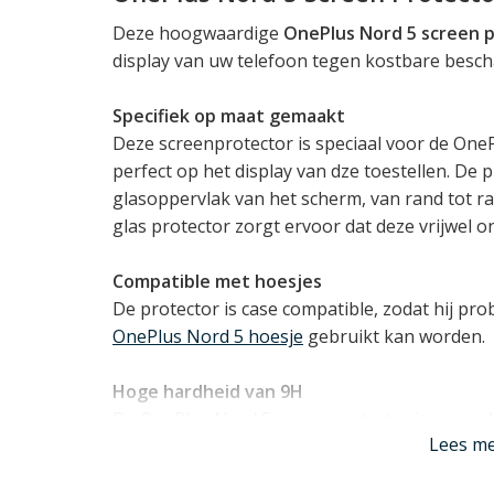
Deze hoogwaardige
OnePlus Nord 5 screen 
display van uw telefoon tegen kostbare besch
Specifiek op maat gemaakt
Deze screenprotector is speciaal voor de On
perfect op het display van dze toestellen. De 
glasoppervlak van het scherm, van rand tot ra
glas protector zorgt ervoor dat deze vrijwel o
Compatible met hoesjes
De protector is case compatible, zodat hij pr
OnePlus Nord 5 hoesje
gebruikt kan worden.
Hoge hardheid van 9H
De OnePlus Nord 5 screenprotector is gemaak
Lees m
van 9H. Dit betekent dat het geharde glas extr
schadelijke energie de absorberen bij directe 