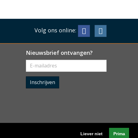
Volg ons online:
Nieuwsbrief ontvangen?
Inschrijven
Liever niet
Prima
Algemene voorwaarden
-
Cookieverklaring
-
Privacyverklaring