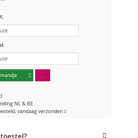
t:
l:
lmandje
d
ending NL & BE
besteld, vandaag verzonden
toestel?