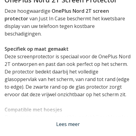
Deze hoogwaardige
OnePlus Nord 2T screen
protector
van Just In Case beschermt het kwetsbare
display van uw telefoon tegen kostbare
beschadigingen.
Specifiek op maat gemaakt
Deze screenprotector is speciaal voor de OnePlus Nord
2T ontworpen en past dan ook perfect op het scherm.
De protector bedekt daarbij het volledige
glasoppervlak van het scherm, van rand tot rand (edge
to edge). De zwarte rand op de glas protector zorgt
ervoor dat deze vrijwel onzichtbaar op het scherm zit.
Compatible met hoesjes
De protector is case compatible, zodat hij probleemloos
Lees meer
in combinatie met een OnePlus Nord 2T hoesje
gebruikt kan worden.