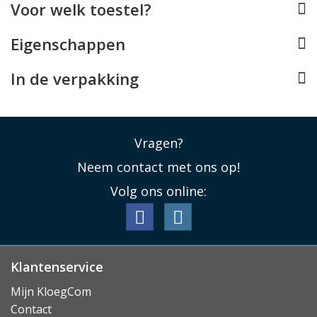
Voor welk toestel?
Hoge hardheid van 9H
Eigenschappen
De OnePlus Nord 2T screenprotector is gemaakt van
tempered glass met een hardheid van 9H. Dit betekent
In de verpakking
dat het geharde glas extreem krasbestendig is en in
staat is veel schadelijke energie de absorberen bij
directe impact.
Lees minder
Vragen?
Neem contact met ons op!
Volg ons online:
Klantenservice
Mijn KloegCom
Contact