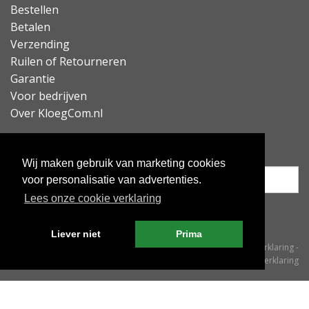
Bestellen
Betalen
Verzending
Ruilen of Retourneren
Garantie
Voor bedrijven
Over KloegCom.nl
Nieuwsbrief ontvangen?
Wij maken gebruik van marketing cookies
voor personalisatie van advertenties.
Lees onze cookie verklaring
Inschrijven
Liever niet
Prima
© KloegCom 2008 - 2026 -
Algemene voorwaarden
-
Cookieverklaring
-
Privacyverklaring