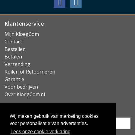
Verder zijn de in de case verwerkte knopjes, camera
ring, microvezel voering én polycarbonaat shell
gemaakt van gerecycled metaal
Klantenservice
Past uw iPhone 16 Pro Max perfect
Mijn KloegCom
De Mujjo Full Leather Case is specifiek voor de iPhone
Contact
16 Pro Max ontworpen en past dan ook als gegoten.
Bestellen
De case houdt daarbij rekening met alle knopjes,
Betalen
connectoren en de camera's. Het hoesje is ook
Verzending
compatible met
draadloos opladen
en zoals eerder
Ruilen of Retourneren
beschreven ook volledig compatible met MagSafe.
Garantie
Voor bedrijven
Lees minder
Over KloegCom.nl
Nieuwsbrief ontvangen?
Wij maken gebruik van marketing cookies
voor personalisatie van advertenties.
Lees onze cookie verklaring