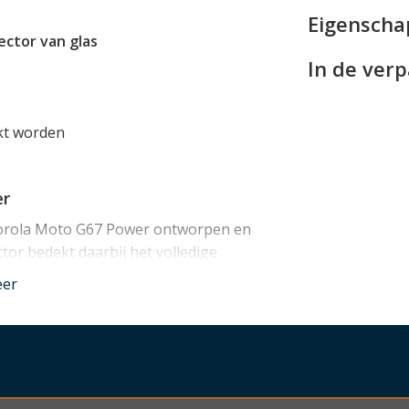
Eigensch
ctor van glas
In de ver
kt worden
er
otorola Moto G67 Power ontworpen en
tor bedekt daarbij het volledige
eer
wer hoesjes
obleemloos in combinatie met een
n worden.