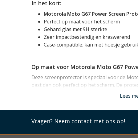
In het kort:
Motorola Moto G67 Power Screen Prote
Perfect op maat voor het scherm
Gehard glas met 9H sterkte
Zeer impactbestendig en kraswerend
Case-compatible: kan met hoesje gebrui
Op maat voor Motorola Moto G67 Pow
Deze screenprotector is speciaal voor de M
past dan ook perfect op het scherm. De protec
glasoppervlak van het scherm.
Lees m
Compatible met Motorola Moto G67 Po
Vragen?
Neem contact met ons op!
De protector is case compatible, zodat hij pr
Motorola Moto G67 Power hoesje
gebruikt ka