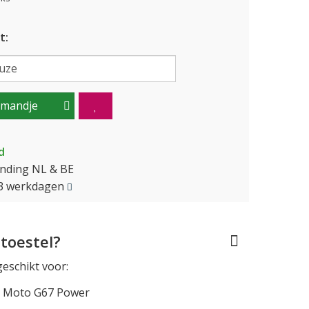
t:
lmandje
d
ending NL & BE
2-3 werkdagen
toestel?
geschikt voor:
 Moto G67 Power