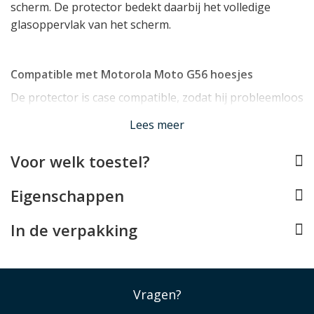
scherm. De protector bedekt daarbij het volledige
glasoppervlak van het scherm.
Compatible met Motorola Moto G56 hoesjes
De protector is case compatible, zodat hij probleemloos
in combinatie met een
Motorola Moto G56 hoesje
Lees meer
gebruikt kan worden.
Voor welk toestel?
Hoge hardheid van 9H
Eigenschappen
De Motorola Moto G56 screenprotector is gemaakt van
tempered glass met een hardheid van 9H. Dit betekent
In de verpakking
dat het geharde glas extreem krasbestendig is en in
staat is veel schadelijke energie de absorberen bij
directe impact.
Vragen?