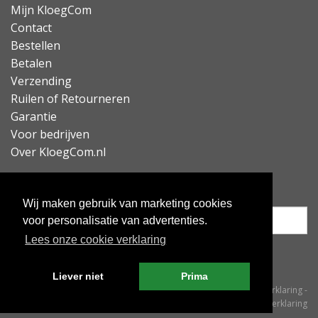
Mijn KloegCom
Contact
Bestellen
Betalen
Verzending
Ruilen of Retourneren
Garantie
Voor bedrijven
Over KloegCom.nl
Nieuwsbrief ontvangen?
Wij maken gebruik van marketing cookies
voor personalisatie van advertenties.
Lees onze cookie verklaring
Inschrijven
Liever niet
Prima
© KloegCom 2008 - 2026 -
Algemene voorwaarden
-
Cookieverklaring
-
Privacyverklaring