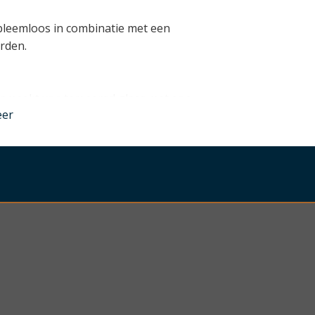
obleemloos in combinatie met een
rden.
gemaakt van tempered glass met een
eer
 glas extreem krasbestendig is en in
 bij directe impact.
nder