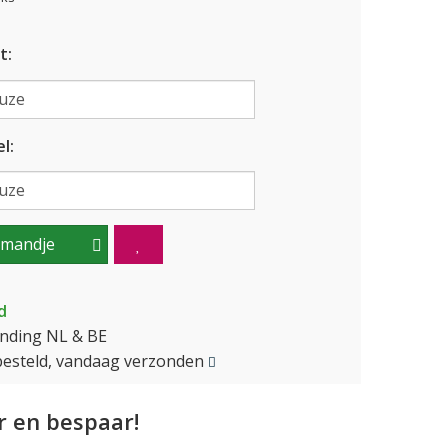
t:
l:
lmandje
d
ending NL & BE
besteld, vandaag verzonden
 en bespaar!