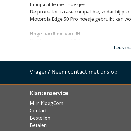
Compatible met hoesjes
De protector is case compatible, zodat hij pr
Motorola Edge 50 Pro hoesje gebruikt kan wo
Hoge hardheid van 9H
De Motorola Edge 50 Pro screenprotector is 
Lees m
hardheid van 9H. Dit betekent dat het geharde
staat is veel schadelijke energie de absorberen
Lees mi
Vragen?
Neem contact met ons op!
Klantenservice
Mijn KloegCom
Contact
Bestellen
Betalen