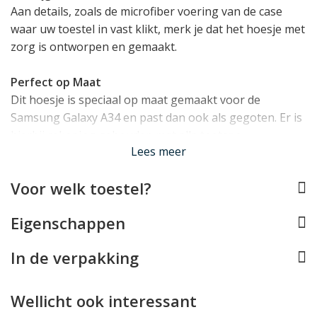
Aan details, zoals de microfiber voering van de case
waar uw toestel in vast klikt, merk je dat het hoesje met
zorg is ontworpen en gemaakt.
Perfect op Maat
Dit hoesje is speciaal op maat gemaakt voor de
Samsung Galaxy A34 en past dan ook als gegoten. Er is
hierbij rekening gehouden met alle toetsen,
Lees meer
aansluitingen en de camera's van het toestel, zodat uw
smartphone volledig normaal blijft functioneren.
Voor welk toestel?
Hoogstaande bescherming
Eigenschappen
Het Samsung Galaxy A34 hoesje omsluit uw toestel
volledig rondom, met een klepje over het scherm en
In de verpakking
een magneetsluiting om deze goed dicht te houden. De
Mobilize Leather Wallet is voorzien van een houder
voor de telefoon die van onbreekbaar,
Wellicht ook interessant
schokabsorberend TPU materiaal gemaakt is. Deze