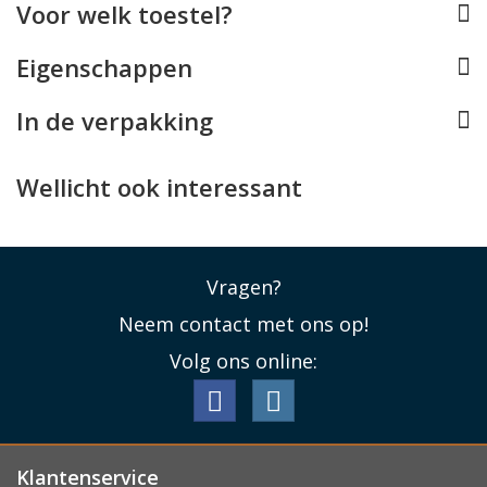
Voor welk toestel?
groter steekvak voor briefgeld en bonnetjes.
Lees minder
Eigenschappen
In de verpakking
Wellicht ook interessant
Vragen?
Neem contact met ons op!
Volg ons online:
Klantenservice