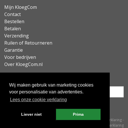
Mijn KloegCom
Contact
Bestellen
Betalen
Verzending
Ruilen of Retourneren
Garantie
Voor bedrijven
Over KloegCom.nl
Nieuwsbrief ontvangen?
Wij maken gebruik van marketing cookies
voor personalisatie van advertenties.
Lees onze cookie verklaring
Inschrijven
Liever niet
Prima
© KloegCom 2008 - 2026 -
Algemene voorwaarden
-
Cookieverklaring
-
Privacyverklaring