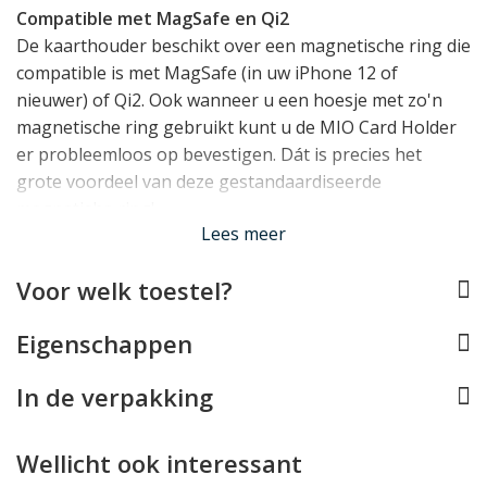
Compatible met MagSafe en Qi2
De kaarthouder beschikt over een magnetische ring die
compatible is met MagSafe (in uw iPhone 12 of
nieuwer) of Qi2. Ook wanneer u een hoesje met zo'n
magnetische ring gebruikt kunt u de MIO Card Holder
er probleemloos op bevestigen. Dát is precies het
grote voordeel van deze gestandaardiseerde
magnetishe ring!
Lees meer
Tot 3 passen
Voor welk toestel?
De MIO MagSafe Wallet kan tot 3 kaarten bergen.
Ideaal voor een pinpas, rijbewijs, OV-chipkaart of ID
Eigenschappen
kaart dus!
Lees minder
In de verpakking
Wellicht ook interessant