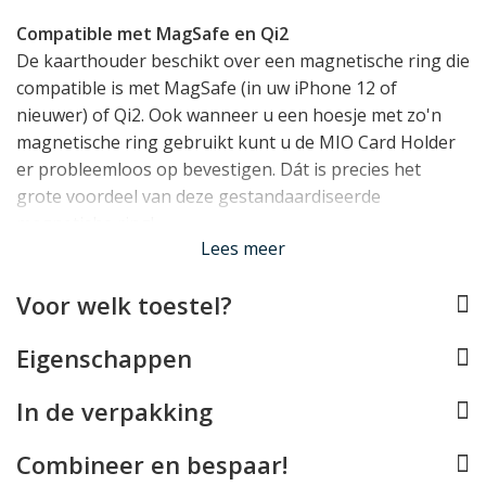
Compatible met MagSafe en Qi2
De kaarthouder beschikt over een magnetische ring die
compatible is met MagSafe (in uw iPhone 12 of
nieuwer) of Qi2. Ook wanneer u een hoesje met zo'n
magnetische ring gebruikt kunt u de MIO Card Holder
er probleemloos op bevestigen. Dát is precies het
grote voordeel van deze gestandaardiseerde
magnetishe ring!
Lees meer
Tot 3 passen
Voor welk toestel?
De MIO MagSafe Wallet kan tot 3 kaarten bergen.
Ideaal voor een pinpas, rijbewijs, OV-chipkaart of ID
Eigenschappen
kaart dus!
Lees minder
In de verpakking
Combineer en bespaar!