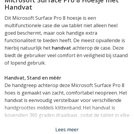
Handvat
Dit Microsoft Surface Pro 8 hoesje is een
multifunctionele case die uw tablet niet alleen heel
goed beschermt, maar ook handige extra
functionaliteit te bieden heeft. De meest opvallende is
hierbij natuurlijk het
handvat
achterop de case. Deze
biedt de gebruiker veel comfort én veiligheid bij staand
of lopend gebruik.
Handvat, Stand en méér
De handgreep achterop deze Microsoft Surface Pro 8
hoes is gemaakt van zacht, comfortabel neopreen. Het
handvat is eenvoudig verstelbaar voor verschillende
handgroottes middels klittenband. Het handvat is
bovendien 360 graden draaibaar, zodat de tablet in elke
gewenste stand gebruikt kan worden. Het hoesje
Lees meer
beschikt daarnaast over een uitklapbare stand