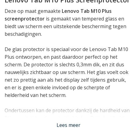
Deze op maat gemaakte
Lenovo Tab M10 Plus
screenprotector
is gemaakt van tempered glass en
biedt uw scherm een uitstekende bescherming tegen
beschadigingen.
De glas protector is speciaal voor de Lenovo Tab M10
Plus ontworpen, en past daardoor perfect op het
scherm. De protector is slechts 0,3mm dik, en zit dus
nauwelijks zichtbaar op uw scherm. Het glas voelt ook
net zo prettig aan als het display zelf tijdens gebruik,
en er is geen enkele invloed op de scherpte of
helderheid van het scherm.
Ondertussen kan de protector dankzij de hardheid van
9H een uitstekende protectie bieden. Deze hardheid
Lees meer
geeft aan dat het scherm zeer krasbestendig is en
bovendien veel energie absorbeert bij directe impact,