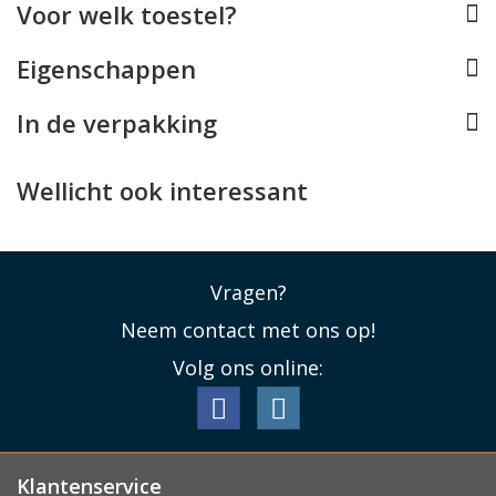
Voor welk toestel?
zodat het kostbare display van uw Tab M10 Plus bij een
ongelukje hopelijk ongeschonden blijft.
Eigenschappen
Lees minder
In de verpakking
Wellicht ook interessant
Vragen?
Neem contact met ons op!
Volg ons online:
Klantenservice