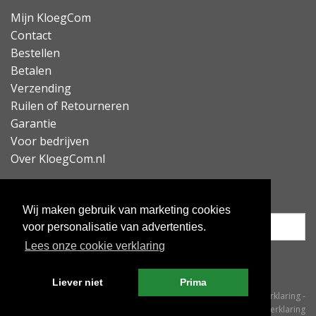
Mijn KloegCom
Contact
Bestellen
Betalen
Verzending
Ruilen of Retourneren
Garantie
Voor bedrijven
Over KloegCom.nl
Nieuwsbrief ontvangen?
Wij maken gebruik van marketing cookies
voor personalisatie van advertenties.
Lees onze cookie verklaring
Inschrijven
Liever niet
Prima
© KloegCom 2008 - 2026 -
Algemene voorwaarden
-
Cookieverklaring
-
Privacyverklaring