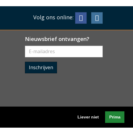
Volg ons online:
Nieuwsbrief ontvangen?
Inschrijven
Liever niet
Prima
Algemene voorwaarden
-
Cookieverklaring
-
Privacyverklaring