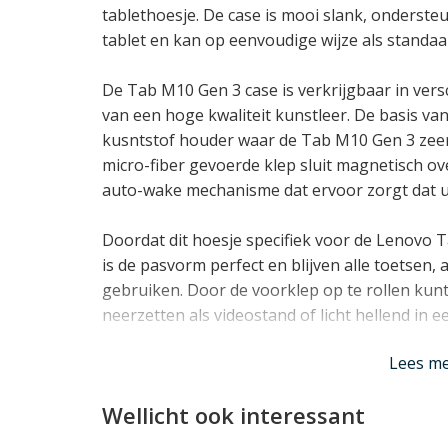
tablethoesje. De case is mooi slank, onderst
tablet en kan op eenvoudige wijze als standaa
De Tab M10 Gen 3 case is verkrijgbaar in vers
van een hoge kwaliteit kunstleer. De basis v
kusntstof houder waar de Tab M10 Gen 3 zeer p
micro-fiber gevoerde klep sluit magnetisch ov
auto-wake mechanisme dat ervoor zorgt dat uw
Doordat dit hoesje specifiek voor de Lenovo 
is de pasvorm perfect en blijven alle toetsen,
gebruiken. Door de voorklep op te rollen kunt
neerzetten als videostand of licht hellend in e
Lees mi
Lees m
Wellicht ook interessant