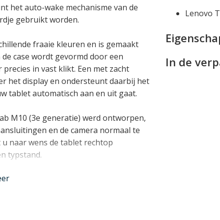
eunt het auto-wake mechanisme van de
Lenovo T
rdje gebruikt worden.
Eigensch
chillende fraaie kleuren en is gemaakt
an de case wordt gevormd door een
In de ver
recies in vast klikt. Een met zacht
er het display en ondersteunt daarbij het
 tablet automatisch aan en uit gaat.
Tab M10 (3e generatie) werd ontworpen,
 aansluitingen en de camera normaal te
 u naar wens de tablet rechtop
en typstand.
nder
eer