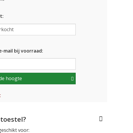
t:
-mail bij voorraad:
de hoogte
t
toestel?
geschikt voor: