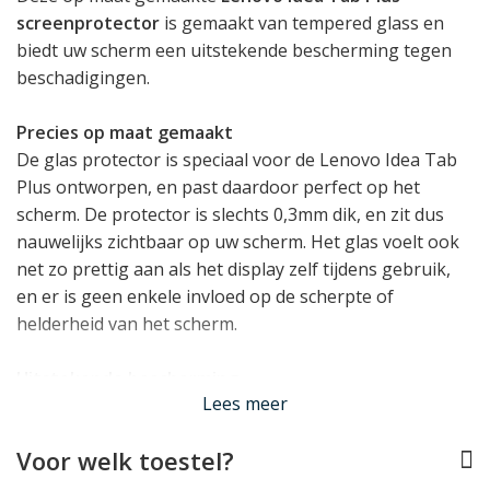
screenprotector
is gemaakt van tempered glass en
biedt uw scherm een uitstekende bescherming tegen
beschadigingen.
Precies op maat gemaakt
De glas protector is speciaal voor de Lenovo Idea Tab
Plus ontworpen, en past daardoor perfect op het
scherm. De protector is slechts 0,3mm dik, en zit dus
nauwelijks zichtbaar op uw scherm. Het glas voelt ook
net zo prettig aan als het display zelf tijdens gebruik,
en er is geen enkele invloed op de scherpte of
helderheid van het scherm.
Uitstekende bescherming
Lees meer
Ondertussen kan de protector dankzij de hardheid van
9H een uitstekende protectie bieden. Deze hardheid
Voor welk toestel?
geeft aan dat het scherm zeer krasbestendig is en
bovendien veel energie absorbeert bij directe impact,