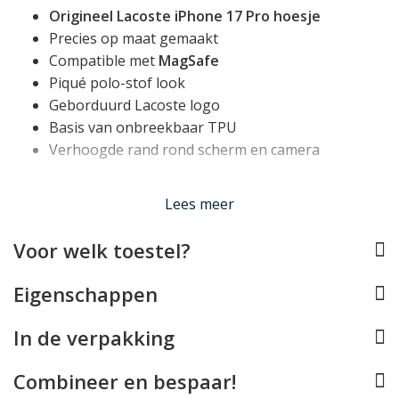
Origineel Lacoste iPhone 17 Pro hoesje
Precies op maat gemaakt
Compatible met
MagSafe
Piqué polo-stof look
Geborduurd Lacoste logo
Basis van onbreekbaar TPU
Verhoogde rand rond scherm en camera
Compatible met MagSafe
Lees meer
Dit Lacoste hoesje is volledig compatible met Apple
MagSafe. Er zit een magnetische ring in de case
Voor welk toestel?
waardoor MagSafe accessoires zoals opladers, wallets,
stands en (auto)houders probleemloos aan de case
Eigenschappen
klikken.
In de verpakking
Schokabsorberend & Onbreekbaar
Combineer en bespaar!