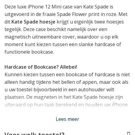
Deze luxe iPhone 12 Mini case van Kate Spade is
uitgevoerd in de fraaie Spade Flower print in roze. Met
dit
Kate Spade hoesje
krijgt u eigenlijk twee hoesjes
tegelijk. Deze case beschikt namelijk over een
magnetisch uitneembare cover, waardoor u op elk
moment kunt kiezen tussen een slanke hardcase of
functionele bookcase.
Hardcase of Bookcase? Allebei!
Kunnen kiezen tussen een bookcase of hardcase is niet
alleen handig tijdens het bellen of appen, maar ook als
u uw toestel bijvoorbeeld in een autohouder wilt
plaatsen. De magneten in het Kate Spade hoesje zijn
uiteraard op hun taak berekend en houden uw iPhone
12 Mini veilig vast. Vrezen dat deze er onbedoeld
Lees meer
uitvalt, is dan ook niet nodig!
Voor welk toestel?
Uitstekende bescherming