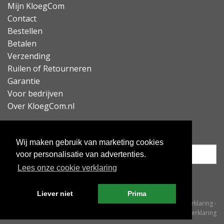
Mijn KloegCom
Lees minder
Contact
Bestellen
Betalen
Verzending
Ruilen of Retourneren
Garantie
Voor bedrijven
Over KloegCom.nl
Nieuwsbrief ontvangen?
Wij maken gebruik van marketing cookies
voor personalisatie van advertenties.
Lees onze cookie verklaring
Inschrijven
Liever niet
Prima
© KloegCom 2008 - 2026 -
Algemene voorwaarden
-
Cookieverklaring
-
Privacyverklaring