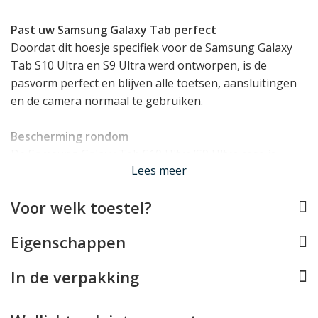
Past uw Samsung Galaxy Tab perfect
Doordat dit hoesje specifiek voor de Samsung Galaxy
Tab S10 Ultra en S9 Ultra werd ontworpen, is de
pasvorm perfect en blijven alle toetsen, aansluitingen
en de camera normaal te gebruiken.
Bescherming rondom
De Samsung Galaxy Tab S10 Ultra/S9 Ultra case is
Lees meer
gemaakt van een hoge kwaliteit kunstleer. De basis van
de case wordt gevormd door een kusntstof houder
Voor welk toestel?
waar de Samsung Galaxy Tab zeer precies in vast klikt.
Een met zacht micro-fiber gevoerde klep sluit
Eigenschappen
magnetisch over het display en ondersteunt daarbij het
auto-wake mechanisme dat ervoor zorgt dat uw tablet
In de verpakking
automatisch aan en uit gaat.
Video en Typ Stand