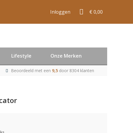
Inloggen
€ 0,00
Lifestyle
Onze Merken
Beoordeeld met een
9,5
door 8304 klanten
cator
uks