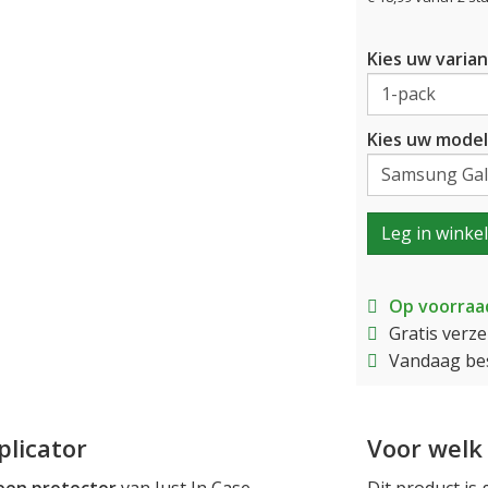
Kies uw varian
Kies uw model
Leg in winke
Op voorraa
Gratis verz
Vandaag bes
plicator
Voor welk 
een protector
van Just In Case
Dit product is 