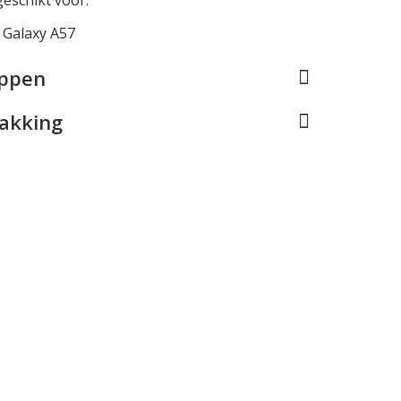
Galaxy A57
appen
pakking