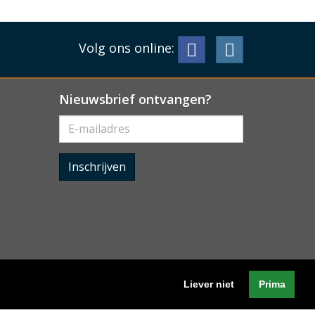
Volg ons online:
Nieuwsbrief ontvangen?
Inschrijven
Liever niet
Prima
Algemene voorwaarden
-
Cookieverklaring
-
Privacyverklaring