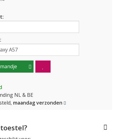
t:
:
lmandje
d
ending NL & BE
teld,
maandag verzonden
toestel?
geschikt voor: