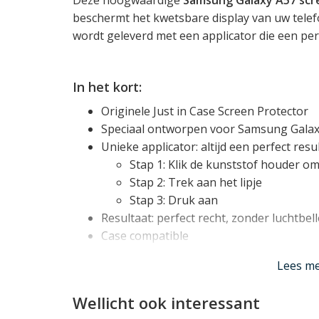
beschermt het kwetsbare display van uw tele
wordt geleverd met een applicator die een perf
In het kort:
Originele Just in Case Screen Protector
Speciaal ontworpen voor Samsung Galax
Unieke applicator: altijd een perfect resu
Stap 1: Klik de kunststof houder om
Stap 2: Trek aan het lipje
Stap 3: Druk aan
Resultaat: perfect recht, zonder luchtbel
Case compatible
Lees m
P
erfect resultaat: Altijd!
Deze Galaxy A57 screenprotector wordt gelev
Wellicht ook interessant
gebruiken applicator. Deze zorgt ervoor dat 