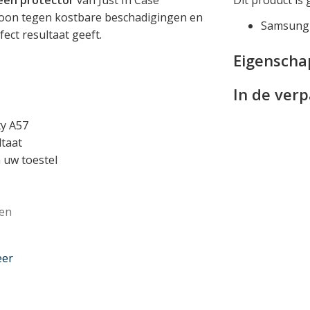
foon tegen kostbare beschadigingen en
Samsung 
ect resultaat geeft.
Eigensch
In de ver
y A57
ltaat
 uw toestel
len
eer
erd met een super eenvoudig te
u de protector gegarandeerd perfect