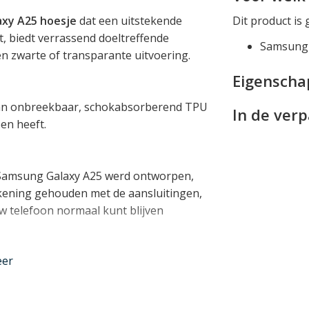
xy A25 hoesje
dat een uitstekende
Dit product is 
t, biedt verrassend doeltreffende
Samsung 
en zwarte of transparante uitvoering.
Eigensch
van onbreekbaar, schokabsorberend TPU
In de ver
en heeft.
 Samsung Galaxy A25 werd ontworpen,
 rekening gehouden met de aansluitingen,
w telefoon normaal kunt blijven
nder
eer