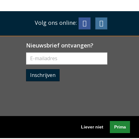
Volg ons online:
Nieuwsbrief ontvangen?
Inschrijven
Liever niet
Prima
Algemene voorwaarden
-
Cookieverklaring
-
Privacyverklaring