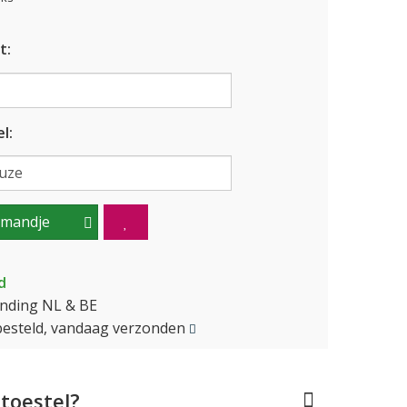
t:
l:
lmandje
d
ending NL & BE
besteld, vandaag verzonden
toestel?